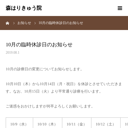
森はりきゅう院
ーム
お知らせ
10月の臨時休診日のお知らせ
トップページ
はじめての方へ
10月の臨時休診日のお知らせ
2019.08.1
当院の鍼灸治療
10月の診療日の変更についてお知らせします。
治療院紹介
10月10日（木）から10月14日（月・祝日）を休診とさせていただきま
スタッフ紹介
す。なお、10月15日（火）より平常通り診療を行います。
漢方薬店
ご迷惑をおかけしますが何卒よろしくお願いします。
リンク集
10/9（水）
10/10（木）
10/11（金）
10/12（土）
1